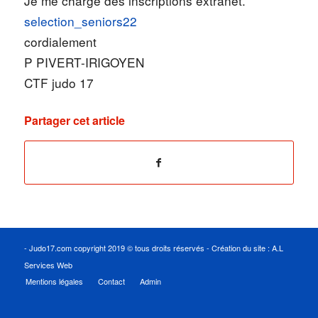
Je me charge des inscriptions extranet.
selection_seniors22
cordialement
P PIVERT-IRIGOYEN
CTF judo 17
Partager cet article
- Judo17.com copyright 2019 © tous droits réservés - Création du site :
A.L
Services Web
Mentions légales
Contact
Admin