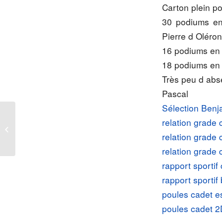
Carton plein p
30 podiums en
Pierre d Oléron
16 podiums en 
18 podiums en 
Très peu d abs
Pascal
Sélection Ben
relation grade
Entrainement+Sélection
relation grade
relation grade
rapport sporti
rapport sporti
poules cadet e
poules cadet 