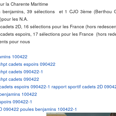
our la Charente Maritime
 benjamins, 39 sélections et 1 CJO 3ème (Berthou 
)pour les N.A.
cadets 2D, 16 sélections pour les France (hors redesce
cadets espoirs, 17 sélections pour les France (hors re
ents pour nous
jamins 100422
 chpt cadets espoirs 090422
 chpt cadets 090422-1
 chpt cadets 090422
f cadets espoirs 090422-1
rapport sportif cadets 2D 0904
f benjamins 100422
spoirs 090422-1
2D 090422
poules benjamins 100422-1