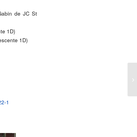
Gabin de JC St
nte 1D)
descente 1D)
St
22-1